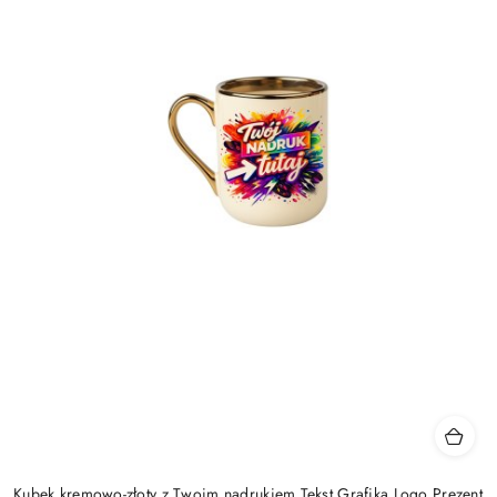
Kubek kremowo-złoty z Twoim nadrukiem Tekst Grafika Logo Prezent