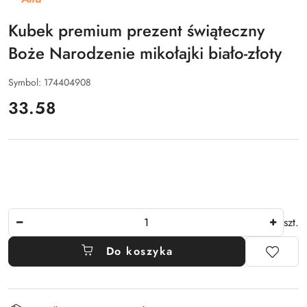
ALFA
Kubek premium prezent świąteczny
Boże Narodzenie mikołajki biało-złoty
Symbol:
174404908
cena:
33.58
Ilość
szt.
Do koszyka
Dostępność