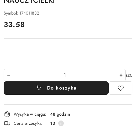
NAUCZYCIELKI
Symbol:
174011832
cena:
33.58
Ilość
szt.
Do koszyka
Dostępność
Wysyłka w ciągu:
48 godzin
i
Cena przesyłki:
13
dostawa