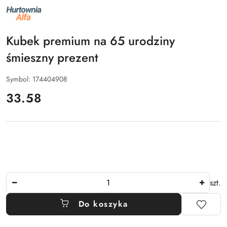
NAZWA
PRODUCENTA:
ALFA
Kubek premium na 65 urodziny
śmieszny prezent
Symbol:
174404908
cena:
33.58
Ilość
szt.
Do koszyka