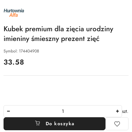
NAZWA
PRODUCENTA:
ALFA
Kubek premium dla zięcia urodziny
imieniny śmieszny prezent zięć
Symbol:
174404908
cena:
33.58
Ilość
szt.
Do koszyka