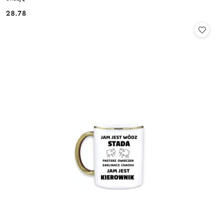
28.78
Cena: