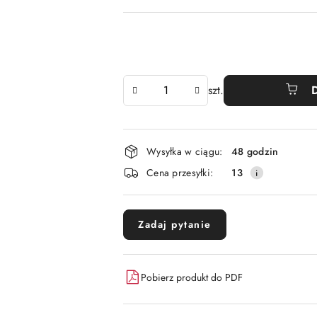
Ilość
szt.
Dostępność
Wysyłka w ciągu:
48 godzin
i
Cena przesyłki:
13
dostawa
Zadaj pytanie
Pobierz produkt do PDF