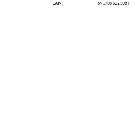
EAN:
5907085225081