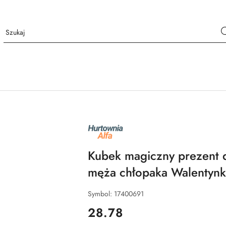
NAZWA
PRODUCENTA:
ALFA
Kubek magiczny prezent 
męża chłopaka Walentynk
Symbol:
17400691
cena:
28.78