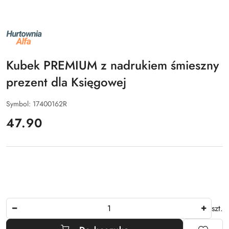
NAZWA
PRODUCENTA:
ALFA
Kubek PREMIUM z nadrukiem śmieszny
prezent dla Księgowej
Symbol:
17400162R
cena:
47.90
Ilość
szt.