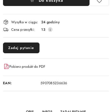
Do koszyka
Dostępność
Wysyłka w ciągu:
24 godziny
i
Cena przesyłki:
13
dostawa
Zadaj pytanie
Pobierz produkt do PDF
EAN:
5907085236636
OPIS
INFO3
ZADAJ PYTANIE