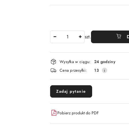
Ilość
szt.
Dostępność
Wysyłka w ciągu:
24 godziny
i
Cena przesyłki:
13
dostawa
Zadaj pytanie
Pobierz produkt do PDF