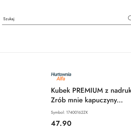
NAZWA
PRODUCENTA:
ALFA
Kubek PREMIUM z nadruki
Zrób mnie kapuczyny...
Symbol:
17400162ZK
cena:
47.90