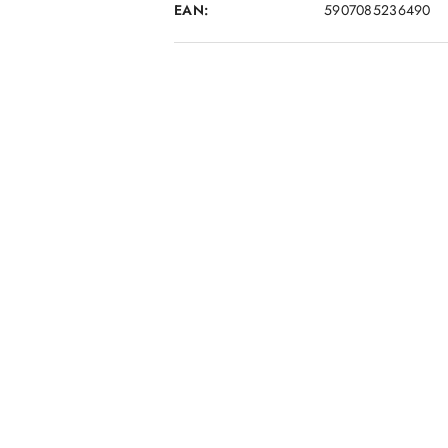
EAN:
5907085236490