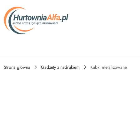
Przejdź do treści głównej
Przejdź do wyszukiwarki
Przejdź do moje konto
Przejdź do menu głównego
Przejdź do opisu produktu
Przejdź do stopki
Strona główna
Gadżety z nadrukiem
Kubki metalizowane