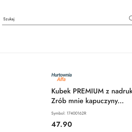
NAZWA
PRODUCENTA:
ALFA
Kubek PREMIUM z nadruki
Zrób mnie kapuczyny...
Symbol:
17400162R
cena:
47.90