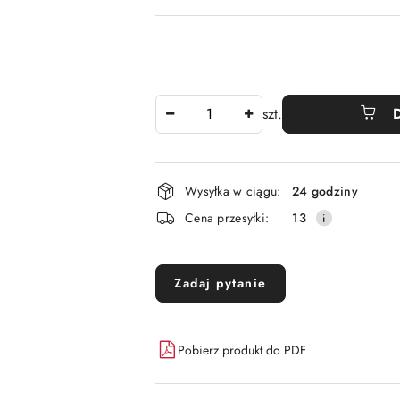
Ilość
szt.
Dostępność
Wysyłka w ciągu:
24 godziny
i
Cena przesyłki:
13
dostawa
Zadaj pytanie
Pobierz produkt do PDF