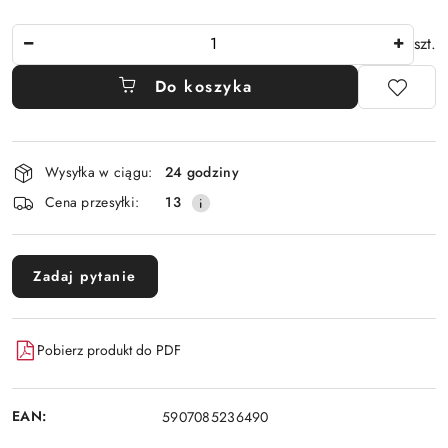
Ilość
szt.
Do koszyka
Dostępność
Wysyłka w ciągu:
24 godziny
i
Cena przesyłki:
13
dostawa
Zadaj pytanie
Pobierz produkt do PDF
EAN:
5907085236490