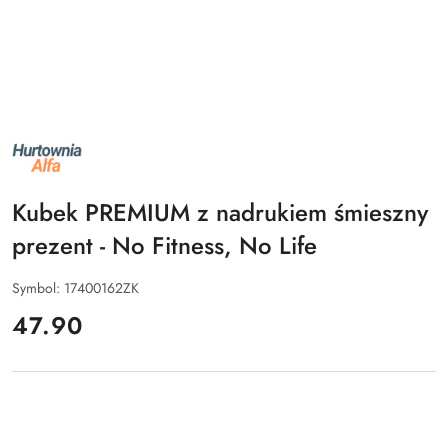
NAZWA
PRODUCENTA:
ALFA
Kubek PREMIUM z nadrukiem śmieszny
prezent - No Fitness, No Life
Symbol:
17400162ZK
cena:
47.90