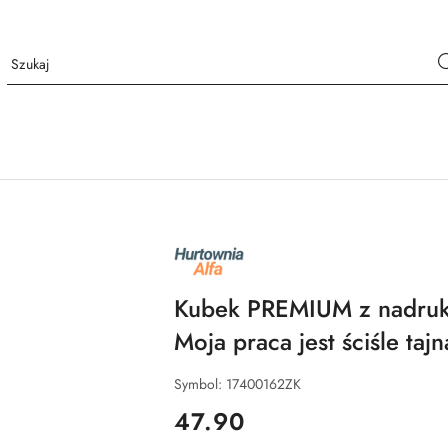
NAZWA
PRODUCENTA:
ALFA
Kubek PREMIUM z nadruki
Moja praca jest ściśle tajn
Symbol:
17400162ZK
cena:
47.90