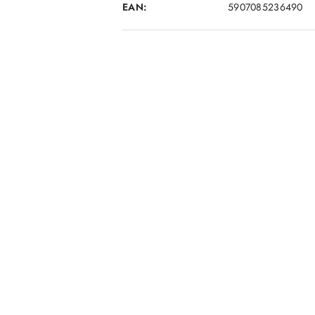
EAN:
5907085236490