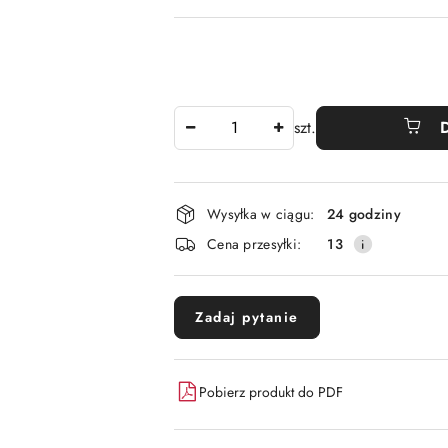
Ilość
szt.
Dostępność
Wysyłka w ciągu:
24 godziny
i
Cena przesyłki:
13
dostawa
Zadaj pytanie
Pobierz produkt do PDF