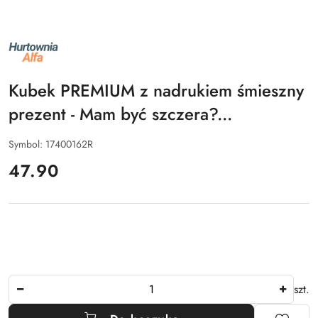
NAZWA
PRODUCENTA:
ALFA
Kubek PREMIUM z nadrukiem śmieszny
prezent - Mam być szczera?...
Symbol:
17400162R
cena:
47.90
Ilość
szt.