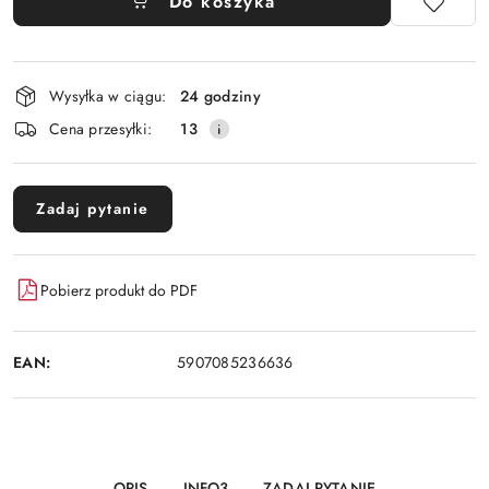
Do koszyka
Dostępność
Wysyłka w ciągu:
24 godziny
i
Cena przesyłki:
13
dostawa
Zadaj pytanie
Pobierz produkt do PDF
EAN:
5907085236636
OPIS
INFO3
ZADAJ PYTANIE