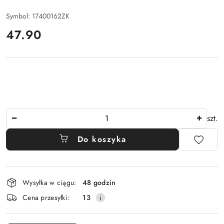
Symbol:
17400162ZK
cena:
47.90
Ilość
szt.
Do koszyka
Dostępność
Wysyłka w ciągu:
48 godzin
i
Cena przesyłki:
13
dostawa