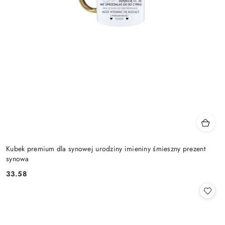
Kubek premium dla synowej urodziny imieniny śmieszny prezent
synowa
33.58
Cena: