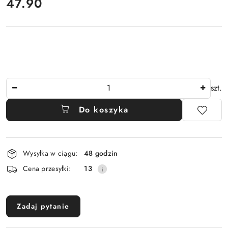
cena:
47.90
Ilość
szt.
Do koszyka
Dostępność
Wysyłka w ciągu:
48 godzin
i
Cena przesyłki:
13
dostawa
Zadaj pytanie