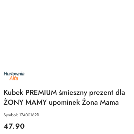
NAZWA
PRODUCENTA:
ALFA
Kubek PREMIUM śmieszny prezent dla
ŻONY MAMY upominek Żona Mama
Symbol:
17400162R
cena:
47.90