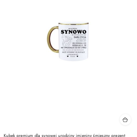
Kubek premium dla synowej urodziny imieniny śmieszny prezent