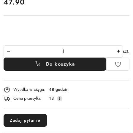
cena:
47.90
Ilość
szt.
Do koszyka
Dostępność
Wysyłka w ciągu:
48 godzin
i
Cena przesyłki:
13
dostawa
Zadaj pytanie