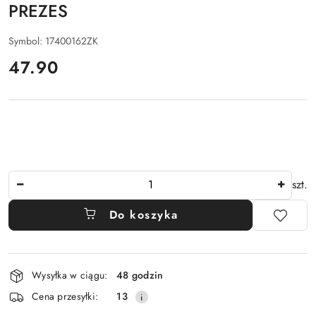
PREZES
Symbol:
17400162ZK
cena:
47.90
Ilość
szt.
Do koszyka
Dostępność
Wysyłka w ciągu:
48 godzin
i
Cena przesyłki:
13
dostawa