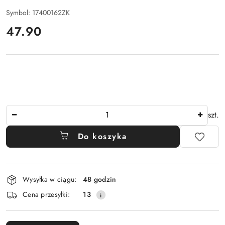
Symbol:
17400162ZK
cena:
47.90
Ilość
szt.
Do koszyka
Dostępność
Wysyłka w ciągu:
48 godzin
i
Cena przesyłki:
13
dostawa