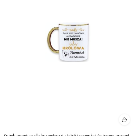
Kubek premium dla kosmetyczki stylistki paznokci śmieszny prezent