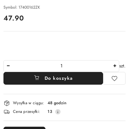
Symbol:
17400162ZK
cena:
47.90
Ilość
szt.
Do koszyka
Dostępność
Wysyłka w ciągu:
48 godzin
i
Cena przesyłki:
13
dostawa