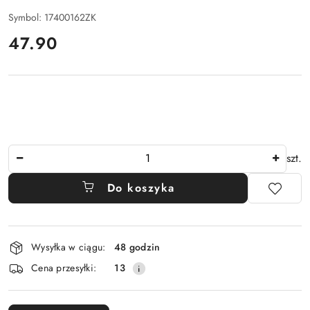
Symbol:
17400162ZK
cena:
47.90
Ilość
szt.
Do koszyka
Dostępność
Wysyłka w ciągu:
48 godzin
i
Cena przesyłki:
13
dostawa