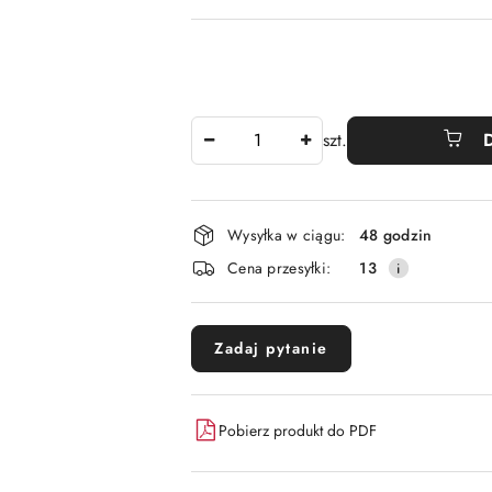
Ilość
szt.
Dostępność
Wysyłka w ciągu:
48 godzin
i
Cena przesyłki:
13
dostawa
Zadaj pytanie
Pobierz produkt do PDF