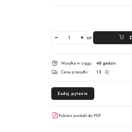
Ilość
szt.
Dostępność
Wysyłka w ciągu:
48 godzin
i
Cena przesyłki:
13
dostawa
Zadaj pytanie
Pobierz produkt do PDF