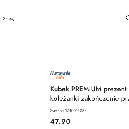
NAZWA
PRODUCENTA:
ALFA
Kubek PREMIUM prezent 
koleżanki zakończenie pr
Symbol:
17400162ZK
cena:
47.90