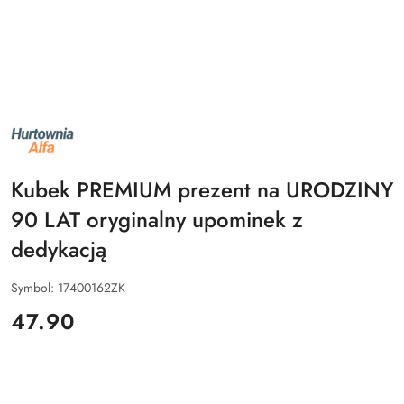
NAZWA
PRODUCENTA:
ALFA
Kubek PREMIUM prezent na URODZINY
90 LAT oryginalny upominek z
dedykacją
Symbol:
17400162ZK
cena:
47.90