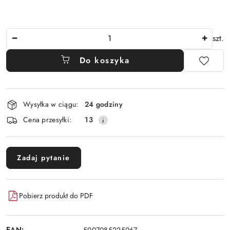
Ilość
szt.
Do koszyka
Dostępność
Wysyłka w ciągu:
24 godziny
i
Cena przesyłki:
13
dostawa
Zadaj pytanie
Pobierz produkt do PDF
EAN:
5907085225067