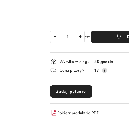
Ilość
szt.
Dostępność
Wysyłka w ciągu:
48 godzin
i
Cena przesyłki:
13
dostawa
Zadaj pytanie
Pobierz produkt do PDF