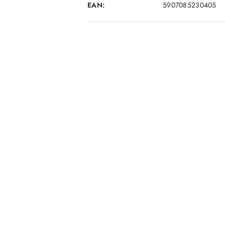
EAN:
5907085230405