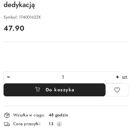
dedykacją
Symbol:
17400162ZK
cena:
47.90
Ilość
szt.
Do koszyka
Dostępność
Wysyłka w ciągu:
48 godzin
i
Cena przesyłki:
13
dostawa