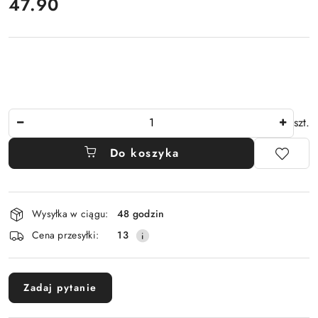
cena:
47.90
Ilość
szt.
Do koszyka
Dostępność
Wysyłka w ciągu:
48 godzin
i
Cena przesyłki:
13
dostawa
Zadaj pytanie