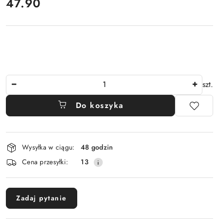
cena:
47.90
Ilość
szt.
Do koszyka
Dostępność
Wysyłka w ciągu:
48 godzin
i
Cena przesyłki:
13
dostawa
Zadaj pytanie