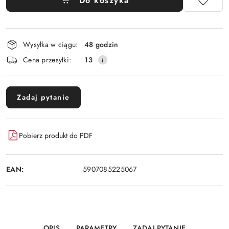
Do koszyka
Dostępność
Wysyłka w ciągu:
48 godzin
i
Cena przesyłki:
13
dostawa
Zadaj pytanie
Pobierz produkt do PDF
EAN:
5907085225067
OPIS
PARAMETRY
ZADAJ PYTANIE