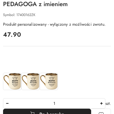
PEDAGOGA z imieniem
Symbol:
17400162ZK
Produkt personalizowany - wyłączony z możliwości zwrotu.
cena:
47.90
Wariant
Ilość
szt.