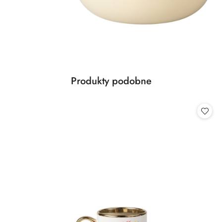
Produkty
Produkty podobne
Pomiń karuzelę produktów
o
statusie: