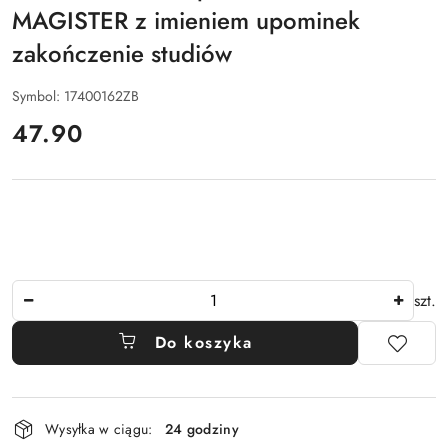
MAGISTER z imieniem upominek
zakończenie studiów
Symbol:
17400162ZB
cena:
47.90
Ilość
szt.
Do koszyka
Dostępność
Wysyłka w ciągu:
24 godziny
i