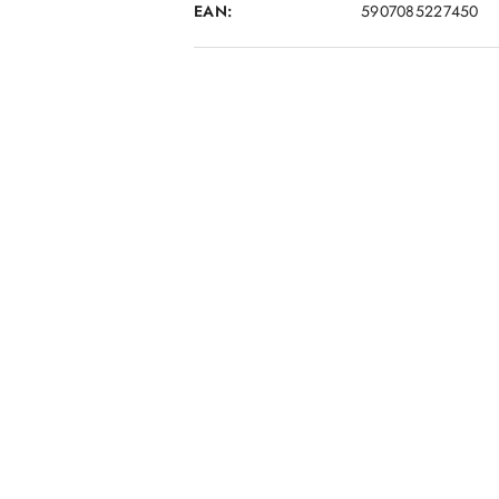
EAN:
5907085227450