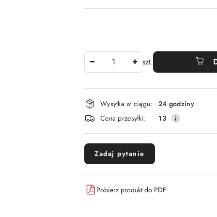
Ilość
szt.
Dostępność
Wysyłka w ciągu:
24 godziny
i
Cena przesyłki:
13
dostawa
Zadaj pytanie
Pobierz produkt do PDF