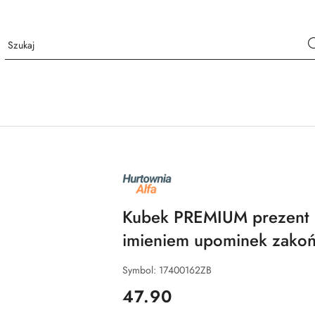
NAZWA
PRODUCENTA:
ALFA
Kubek PREMIUM prezent 
imieniem upominek zakoń
Symbol:
17400162ZB
cena:
47.90