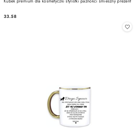
Kubek premium dla kosmetyczki stylistki paznokci śmieszny prezent
33.58
Cena: