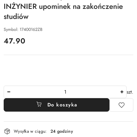
INŻYNIER upominek na zakończenie
studiów
Symbol:
17400162ZB
cena:
47.90
Ilość
szt.
Do koszyka
Dostępność
Wysyłka w ciągu:
24 godziny
i