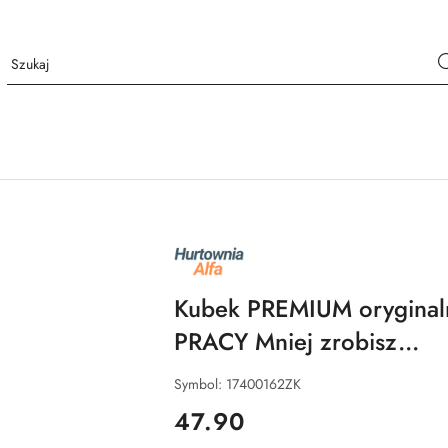
NAZWA
PRODUCENTA:
ALFA
Kubek PREMIUM oryginaln
PRACY Mniej zrobisz...
Symbol:
17400162ZK
cena:
47.90