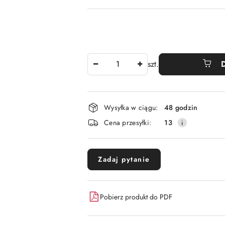
Ilość
szt.
Dostępność
Wysyłka w ciągu:
48 godzin
i
Cena przesyłki:
13
dostawa
Zadaj pytanie
Pobierz produkt do PDF