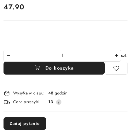
cena:
47.90
Ilość
szt.
Do koszyka
Dostępność
Wysyłka w ciągu:
48 godzin
i
Cena przesyłki:
13
dostawa
Zadaj pytanie