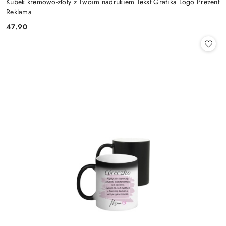
Kubek kremowo-złoty z Twoim nadrukiem Tekst Grafika Logo Prezent
Reklama
47.90
Cena: