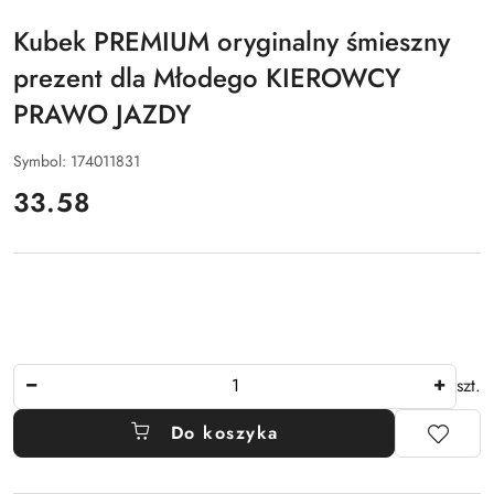
ALFA
Kubek PREMIUM oryginalny śmieszny
prezent dla Młodego KIEROWCY
PRAWO JAZDY
Symbol:
174011831
cena:
33.58
Ilość
szt.
Do koszyka