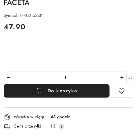
FACETA
Symbol:
17400162ZK
cena:
47.90
Ilość
szt.
Do koszyka
Dostępność
Wysyłka w ciągu:
48 godzin
i
Cena przesyłki:
13
dostawa