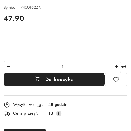
Symbol:
17400162ZK
cena:
47.90
Ilość
szt.
Do koszyka
Dostępność
Wysyłka w ciągu:
48 godzin
i
Cena przesyłki:
13
dostawa