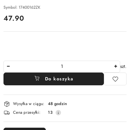
Symbol:
17400162ZK
cena:
47.90
Ilość
szt.
Do koszyka
Dostępność
Wysyłka w ciągu:
48 godzin
i
Cena przesyłki:
13
dostawa