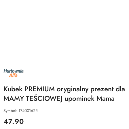
NAZWA
PRODUCENTA:
ALFA
Kubek PREMIUM oryginalny prezent dla
MAMY TEŚCIOWEJ upominek Mama
Symbol:
17400162R
cena:
47.90