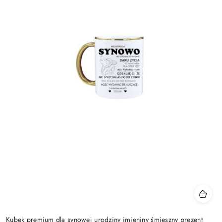
Kubek premium dla synowej urodziny imieniny śmieszny prezent