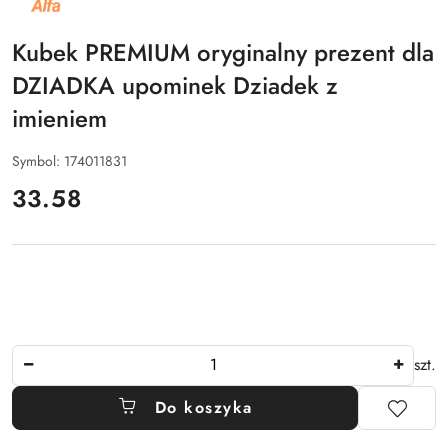
PRODUCENTA:
ALFA
Kubek PREMIUM oryginalny prezent dla
DZIADKA upominek Dziadek z
imieniem
Symbol:
174011831
cena:
33.58
Ilość
szt.
Do koszyka