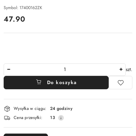
Symbol:
17400162ZK
cena:
47.90
Ilość
szt.
Do koszyka
Dostępność
Wysyłka w ciągu:
24 godziny
i
Cena przesyłki:
13
dostawa