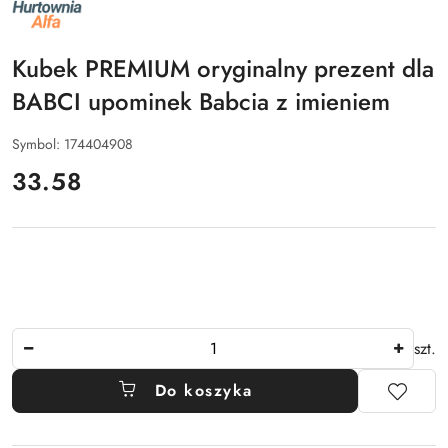
NAZWA
PRODUCENTA:
ALFA
Kubek PREMIUM oryginalny prezent dla
BABCI upominek Babcia z imieniem
Symbol:
174404908
cena:
33.58
Ilość
szt.
Do koszyka