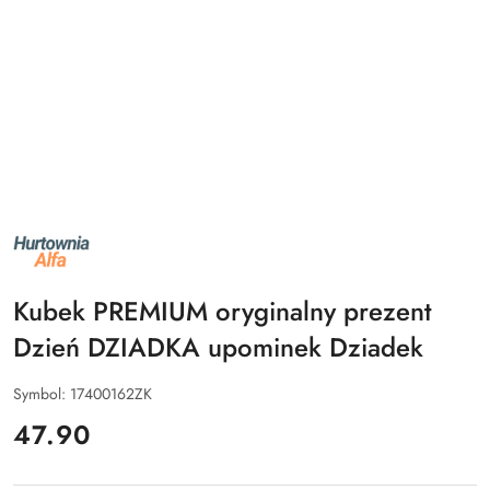
NAZWA
PRODUCENTA:
ALFA
Kubek PREMIUM oryginalny prezent
Dzień DZIADKA upominek Dziadek
Symbol:
17400162ZK
cena:
47.90