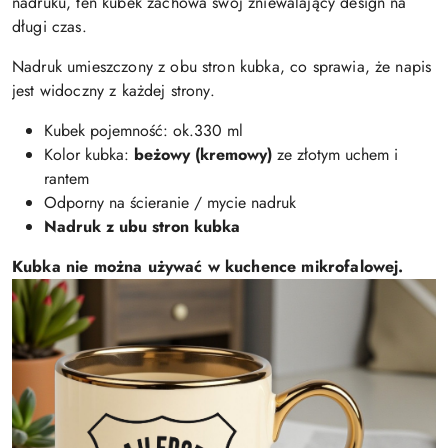
nadruku, ten kubek zachowa swój zniewalający design na
długi czas.
Nadruk umieszczony z obu stron kubka, co sprawia, że napis
jest widoczny z każdej strony.
Kubek pojemność: ok.330 ml
Kolor kubka:
beżowy (kremowy)
ze złotym uchem i
rantem
Odporny na ścieranie / mycie nadruk
Nadruk z ubu stron kubka
Kubka nie można używać w kuchence mikrofalowej.