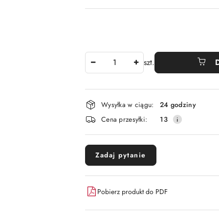
Ilość
szt.
Dostępność
Wysyłka w ciągu:
24 godziny
i
Cena przesyłki:
13
dostawa
Zadaj pytanie
Pobierz produkt do PDF