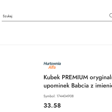
NAZWA
PRODUCENTA:
ALFA
Kubek PREMIUM oryginal
upominek Babcia z imien
Symbol:
174404908
cena:
33.58