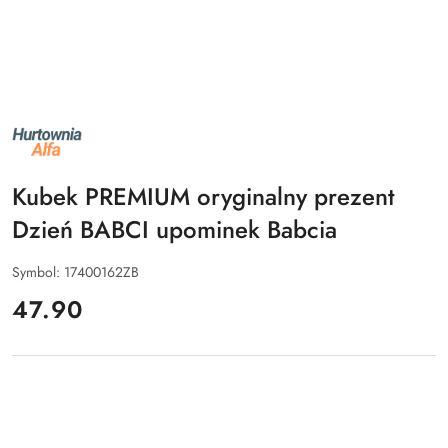
NAZWA
PRODUCENTA:
ALFA
Kubek PREMIUM oryginalny prezent
Dzień BABCI upominek Babcia
Symbol:
17400162ZB
cena:
47.90