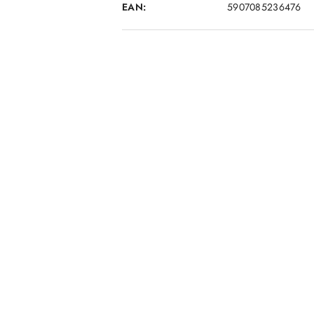
EAN:
5907085236476