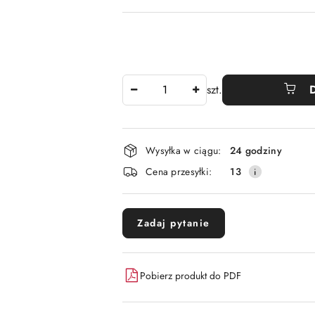
Ilość
szt.
Dostępność
Wysyłka w ciągu:
24 godziny
i
Cena przesyłki:
13
dostawa
Zadaj pytanie
Pobierz produkt do PDF