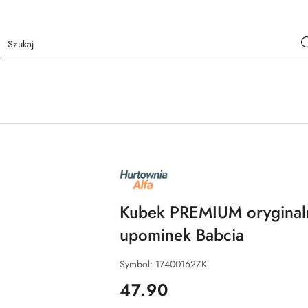
NAZWA
PRODUCENTA:
ALFA
Kubek PREMIUM oryginal
upominek Babcia
Symbol:
17400162ZK
cena:
47.90