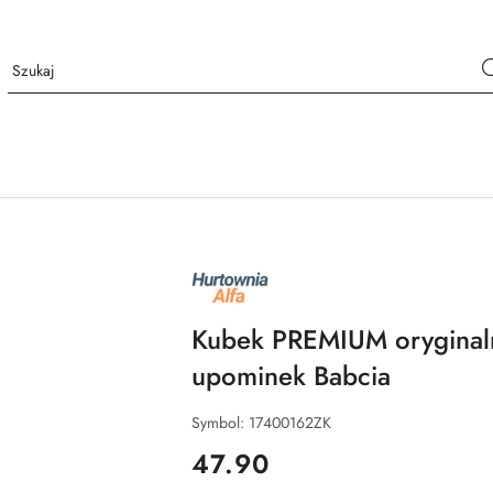
NAZWA
PRODUCENTA:
ALFA
Kubek PREMIUM oryginal
upominek Babcia
Symbol:
17400162ZK
cena:
47.90