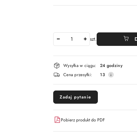
Ilość
szt.
Dostępność
Wysyłka w ciągu:
24 godziny
i
Cena przesyłki:
13
dostawa
Zadaj pytanie
Pobierz produkt do PDF