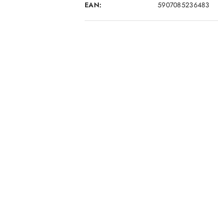
EAN:
5907085236483