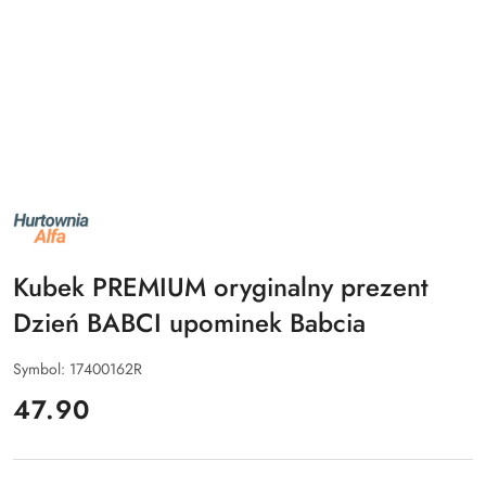
NAZWA
PRODUCENTA:
ALFA
Kubek PREMIUM oryginalny prezent
Dzień BABCI upominek Babcia
Symbol:
17400162R
cena:
47.90