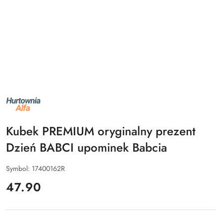
NAZWA
PRODUCENTA:
ALFA
Kubek PREMIUM oryginalny prezent
Dzień BABCI upominek Babcia
Symbol:
17400162R
cena:
47.90