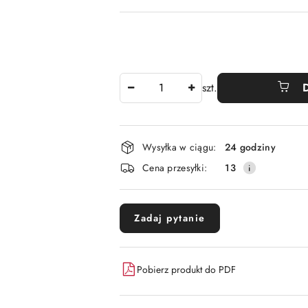
Ilość
szt.
Dostępność
Wysyłka w ciągu:
24 godziny
i
Cena przesyłki:
13
dostawa
Zadaj pytanie
Pobierz produkt do PDF