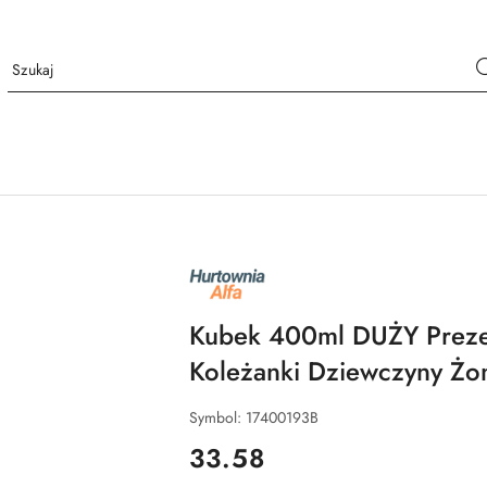
NAZWA
PRODUCENTA:
ALFA
Kubek 400ml DUŻY Prezen
Koleżanki Dziewczyny Ż
Symbol:
17400193B
cena:
33.58