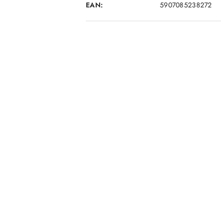
EAN:
5907085238272