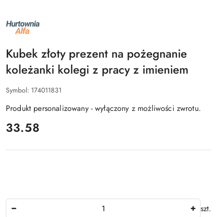
NAZWA
PRODUCENTA:
ALFA
Kubek złoty prezent na pożegnanie
koleżanki kolegi z pracy z imieniem
Symbol:
174011831
Produkt personalizowany - wyłączony z możliwości zwrotu.
cena:
33.58
Ilość
szt.