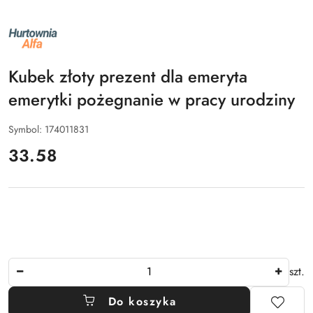
NAZWA
PRODUCENTA:
ALFA
Kubek złoty prezent dla emeryta
emerytki pożegnanie w pracy urodziny
Symbol:
174011831
cena:
33.58
Ilość
szt.
Do koszyka