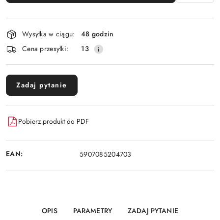
Dostępność
Wysyłka w ciągu:
48 godzin
i
Cena przesyłki:
13
dostawa
Zadaj pytanie
Pobierz produkt do PDF
EAN:
5907085204703
OPIS
PARAMETRY
ZADAJ PYTANIE